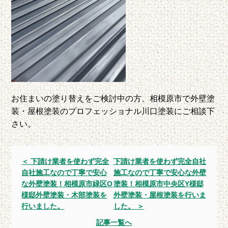
お住まいの塗り替えをご検討中の方、相模原市で外壁塗
装・屋根塗装のプロフェッショナル川口塗装にご相談下
さい。
＜ 下請け業者を使わず完全
下請け業者を使わず完全自社
自社施工なので丁寧で安心
施工なので丁寧で安心な外壁
な外壁塗装！相模原市緑区O
塗装！相模原市中央区Y様邸
様邸外壁塗装・木部塗装を
外壁塗装・屋根塗装を行いま
行いました。
した。 ＞
記事一覧へ